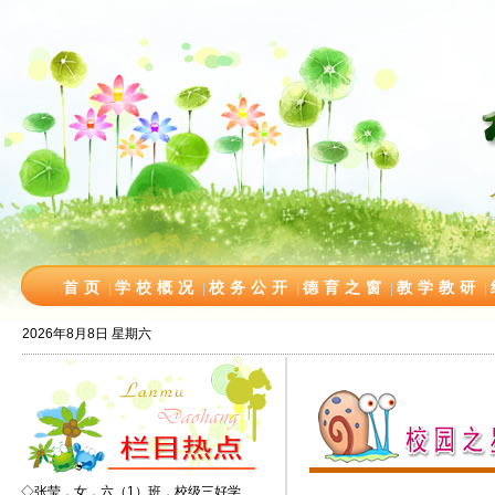
首页
学校概况
校务公开
德育之窗
教学教研
|
|
|
|
|
2026年8月8日 星期六
◇
张莹，女，六（1）班，校级三好学