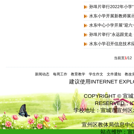
孙埠片举行2022年小学
水东小学开展新教师展
水东中心小学开展“迎六
孙埠片举行“永远跟党走
水东小学召开信息技术应
当前页
1
/12
新闻动态
每周工作
教育教学
学生作文
文件通知
教改
建议使用INTERNET EXP
COPYRIGHT © 宣
RESERVED；
学校地址：宣城市宣州区水
宣州区教体局信息中心技术
站点维护：宣