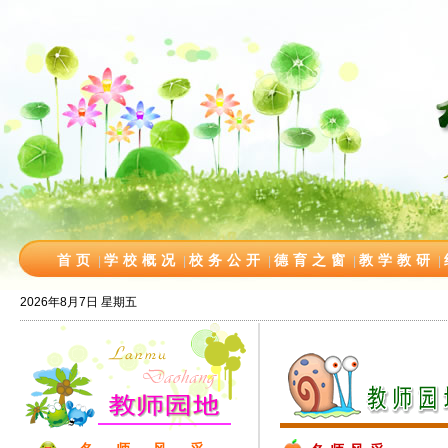
首页
学校概况
校务公开
德育之窗
教学教研
|
|
|
|
|
2026年8月7日 星期五