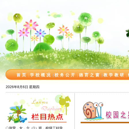
首页
学校概况
校务公开
德育之窗
教学教研
|
|
|
|
|
2026年8月6日 星期四
◇
张莹，女，六（1）班，校级三好学