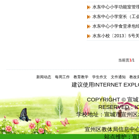
水东中心小学功能室管
水东中心小学室长（工
水东中心小学食堂承包
水东小校〔2013〕5
当前页
1
/1
新闻动态
每周工作
教育教学
学生作文
文件通知
教改
建议使用INTERNET EXP
COPYRIGHT © 宣
RESERVED；
学校地址：宣城市宣州区水
宣州区教体局信息中心技术
站点维护：宣